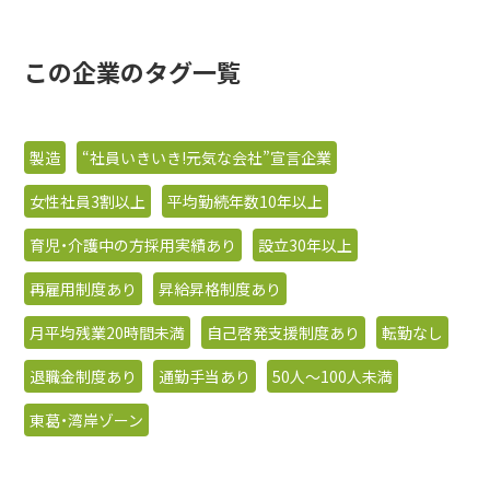
この企業のタグ一覧
製造
“社員いきいき!元気な会社”宣言企業
女性社員3割以上
平均勤続年数10年以上
育児・介護中の方採用実績あり
設立30年以上
再雇用制度あり
昇給昇格制度あり
月平均残業20時間未満
自己啓発支援制度あり
転勤なし
退職金制度あり
通勤手当あり
50人〜100人未満
東葛・湾岸ゾーン