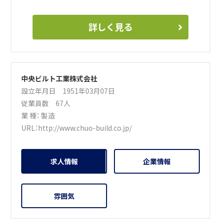
詳しく見る
中央ビルト工業株式会社
設立年月日 1951年03月07日
従業員数 67人
業 種：
製造
URL：
http://www.chuo-build.co.jp/
求人情報
企業情報
雰囲気