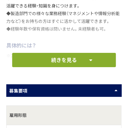
活躍できる経験・知識を身につけます。
◆製造部門での様々な業務経験（マネジメントや情報分析能
力など）をお持ちの方はすぐに活かして活躍できます。
◆経験年数や保有資格は問いません。未経験者も可。
具体的には？
※2018年10月新設の、衛生的な新工場での勤務です。
続きを見る
〔工場内の人員構成〕
・同社従業員：約20名
・下請け従業員：約100名
募集要項
お仕事の一例として、以下のような業務を想定し
ています。
雇用形態
現場作業（溶接）および販売計画に基づいた生産計画・