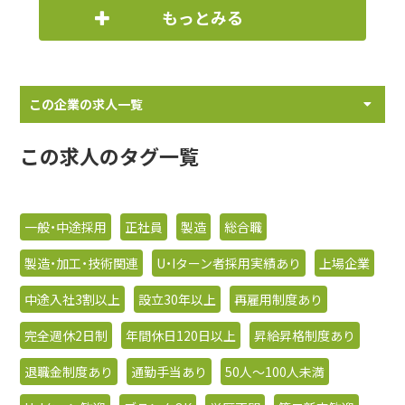
もっとみる
この企業の求人一覧
この求人のタグ一覧
一般・中途採用
正社員
製造
総合職
製造・加工・技術関連
U・Iターン者採用実績あり
上場企業
中途入社3割以上
設立30年以上
再雇用制度あり
完全週休2日制
年間休日120日以上
昇給昇格制度あり
退職金制度あり
通勤手当あり
50人〜100人未満