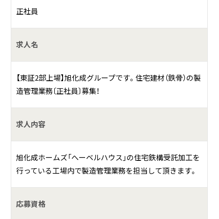
管理をお願いします。
正社員
何をしている会社？
求人名
仮設業界のパイオニアとして、またリーディングカンパニー
として、豊富な経験と高い技術力を柱に、常に独創的で機能
【東証2部上場】旭化成グループです。住宅建材（鉄骨）の製
的な製品の開発・製造を行っています。
造管理業務〔正社員〕募集！
東証2部上場かつ、旭化成ホームズと事業提携している為、安
定した経営基盤を築いております。
求人内容
「千葉工場」では住宅鉄骨部材の生産を担当しています。
旭化成ホームズ「へーベルハウス」の住宅鉄構受託加工を
行っている工場内で製造管理業務を担当して頂きます。
応募資格