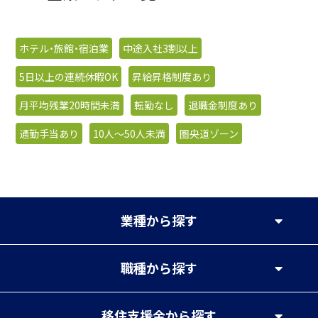
ホテル・旅館・宿泊業
中途入社3割以上
5日以上の連続休暇OK
昇給昇格制度あり
月平均残業20時間未満
転勤なし
退職金制度あり
通勤手当あり
10人〜50人未満
圏央道ゾーン
業種
から探す
職種
から探す
移住支援金
から探す