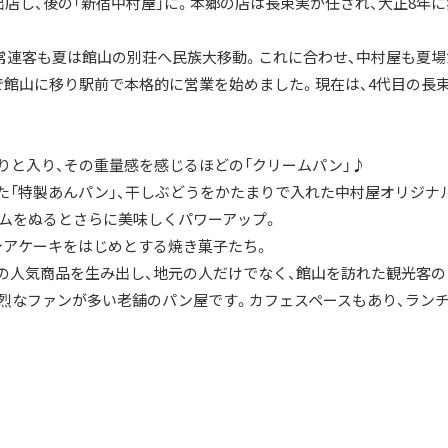
出店し、後の「新宿中村屋」に。本郷の店は長束実が任され、大正8年に
常連客も夏は館山の別荘へ民族大移動。これに合わせ、中村屋も夏場
で館山に移り駅前で本格的に営業を始めました。現在は、4代目の長
りと入り、その重量感を感じるほどの「クリームパン」♪
た「特製あんパン」、干しぶどうをかたまりで入れた中村屋オリジナ
ームをぬるとさらに美味しくパワーアップ。
シアケーキをはじめとする焼き菓子たち。
の人気商品を生み出し、地元の人だけでなく、館山を訪れた観光客の
烈なファンが多い老舗のパン屋です。カフェスペースもあり、ラン