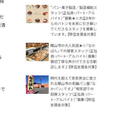
独
“パン・菓子製造／製造補助ス
タッフ（正社員・パート・アル
だ
バイト）”募集★☆大正8年か
らのバトンを未来に引き継い
束清
でくださるスタッフを募集し
ています。【移住支援金対象】
館山市の大人気店★☆『なか
ぱん』での接客スタッフ（正社
員・パート・アルバイト）募集！
ル
親切丁寧な声かけできる方歓
迎します♪【移住支援金対象】
時代を超えて老若男女に愛さ
れる館山市の老舗パン屋『な
チで
かパン』です♪“喫茶部での
厨房スタッフ（正社員・パー
ト・アルバイト）”募集！【移住
支援金対象】