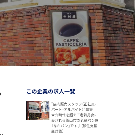
る
この企業の求人一覧
“店内販売スタッフ（正社員・
パート・アルバイト）”募集
★☆時代を超えて老若男女に
愛される館山市の老舗パン屋
『なかパン』です♪【移住支援
金対象】