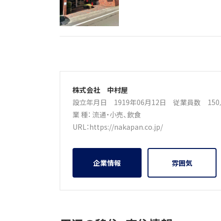
株式会社 中村屋
設立年月日 1919年06月12日
従業員数 15
業 種：
流通・小売
、
飲食
URL：
https://nakapan.co.jp/
企業情報
雰囲気