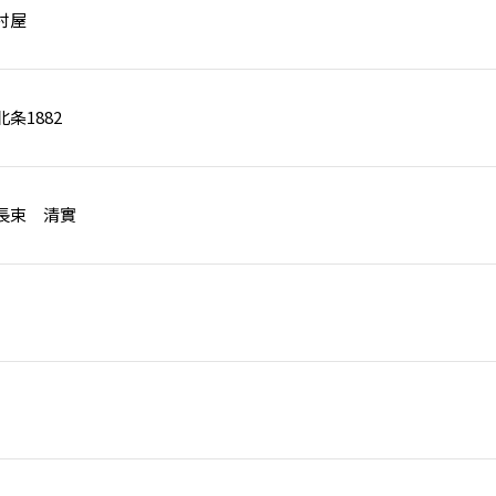
村屋
条1882
長束 清實