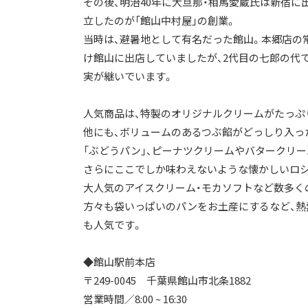
その後、明治40年に大旦那・相馬愛蔵氏は新宿に
立したのが「館山中村屋」の創業。
当時は、避暑地として有名だった館山。本郷店の
け館山に出店していましたが、2代目の七郎の代
実が継いでいます。
人気商品は、特製のオリジナルクリームがたっぷ
他にも、ボリュームのあるつぶ餡がどっしり入っ
「ぶどうパン」、ピーナツクリームやバタークリ
さらにここでしか味わえないような懐かしいロ
大人気のアイスクリーム・モカソフトなど数多く
方々も袋いっぱいのパンをお土産にするなど、熱
も人気です。
◆館山駅前本店
〒249-0045 千葉県館山市北条1882
営業時間／8:00 ~ 16:30