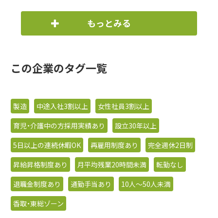
もっとみる
この企業のタグ一覧
製造
中途入社3割以上
女性社員3割以上
育児・介護中の方採用実績あり
設立30年以上
5日以上の連続休暇OK
再雇用制度あり
完全週休2日制
昇給昇格制度あり
月平均残業20時間未満
転勤なし
退職金制度あり
通勤手当あり
10人〜50人未満
香取・東総ゾーン