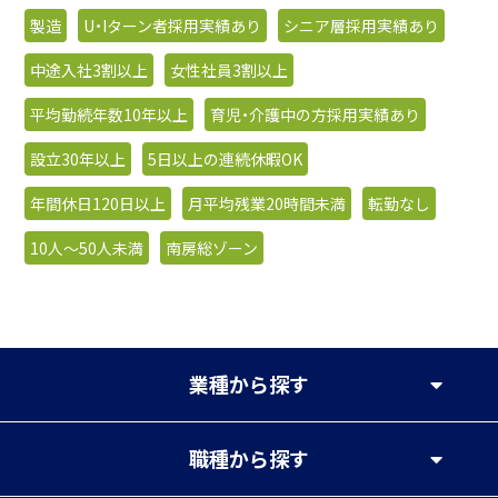
製造
U・Iターン者採用実績あり
シニア層採用実績あり
中途入社3割以上
女性社員3割以上
平均勤続年数10年以上
育児・介護中の方採用実績あり
設立30年以上
5日以上の連続休暇OK
年間休日120日以上
月平均残業20時間未満
転勤なし
10人〜50人未満
南房総ゾーン
業種
から探す
職種
から探す