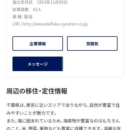
設立年月日 1953年11月09日
従業員数 42人
業 種：
製造
URL：
http://www.daifuku-syouten.co.jp/
企業情報
雰囲気
メッセージ
周辺の移住・定住情報
千葉県は、東京に近いエリアでありながら、自然が豊富で住
みやすいことが魅力です。
また、海に囲まれているため、海産物が豊富なのはもちろん
のこと、米、野菜、果物なども豊富に収穫できます。温暖な気