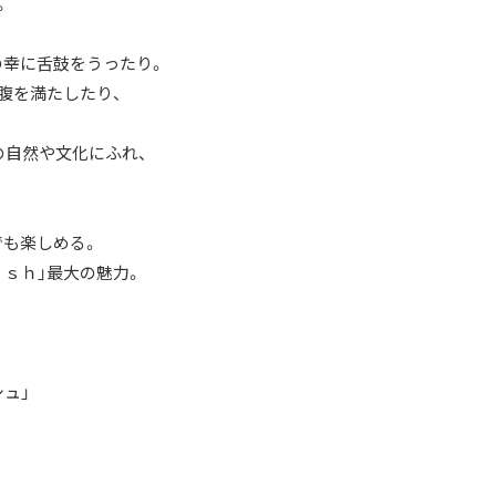
。
の幸に舌鼓をうったり。
腹を満たしたり、
の自然や文化にふれ、
でも楽しめる。
ｉｓｈ」最大の魅力。
ュ」