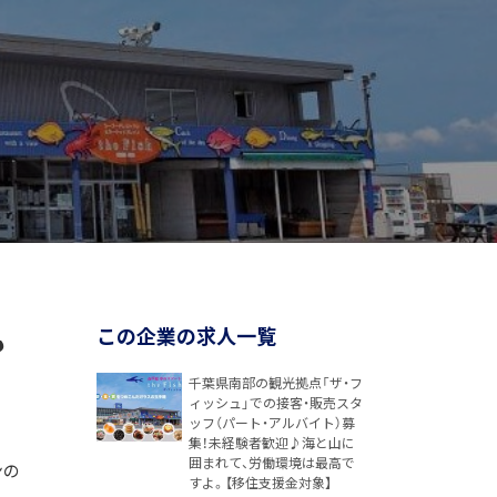
も
この企業の求人一覧
千葉県南部の観光拠点「ザ・フ
ィッシュ」での接客・販売スタ
ッフ（パート・アルバイト）募
集！未経験者歓迎♪海と山に
囲まれて、労働環境は最高で
ンの
すよ。【移住支援金対象】