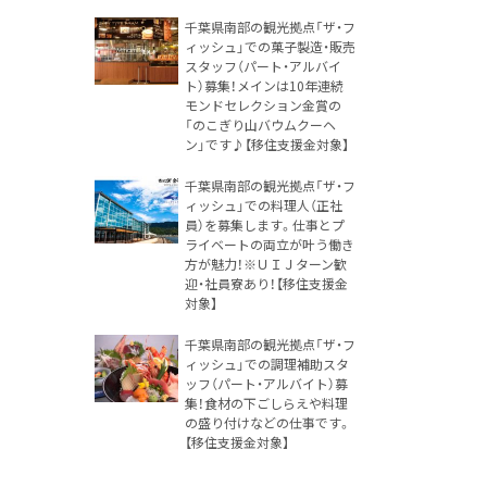
千葉県南部の観光拠点「ザ・フ
ィッシュ」での菓子製造・販売
スタッフ（パート・アルバイ
ト）募集！メインは10年連続
モンドセレクション金賞の
「のこぎり山バウムクーヘ
ン」です♪【移住支援金対象】
千葉県南部の観光拠点「ザ・フ
ィッシュ」での料理人（正社
員）を募集します。仕事とプ
ライベートの両立が叶う働き
方が魅力！※ＵＩＪターン歓
迎・社員寮あり！【移住支援金
対象】
千葉県南部の観光拠点「ザ・フ
ィッシュ」での調理補助スタ
ッフ（パート・アルバイト）募
集！食材の下ごしらえや料理
の盛り付けなどの仕事です。
【移住支援金対象】