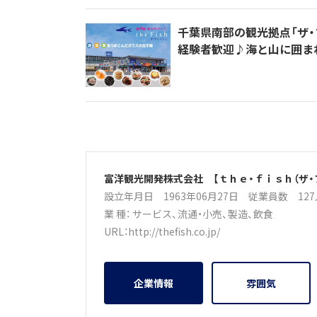
千葉県南部の観光拠点「ザ・
経験者歓迎♪海と山に囲ま
富洋観光開発株式会社 【ｔｈｅ・ｆｉｓｈ（ザ・
設立年月日 1963年06月27日
従業員数 12
業 種：
サービス
、
流通・小売
、
製造
、
飲食
URL：
http://thefish.co.jp/
企業情報
雰囲気