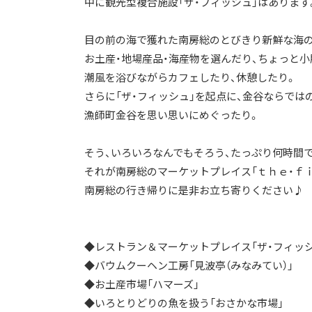
中に観光型複合施設「ザ・フィッシュ」はあります
目の前の海で獲れた南房総のとびきり新鮮な海
お土産・地場産品・海産物を選んだり、ちょっと小
潮風を浴びながらカフェしたり、休憩したり。
さらに「ザ・フィッシュ」を起点に、金谷ならでは
漁師町金谷を思い思いにめぐったり。
そう、いろいろなんでもそろう、たっぷり何時間
それが南房総のマーケットプレイス「ｔｈｅ・ｆ
南房総の行き帰りに是非お立ち寄りください♪
◆レストラン＆マーケットプレイス「ザ・フィッシ
◆バウムクーヘン工房「見波亭（みなみてい）」
◆お土産市場「ハマーズ」
◆いろとりどりの魚を扱う「おさかな市場」