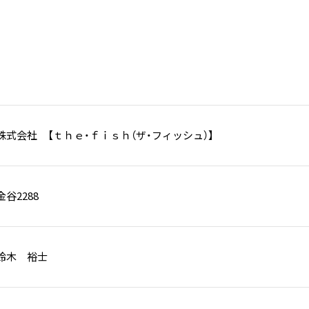
式会社 【ｔｈｅ・ｆｉｓｈ（ザ・フィッシュ）】
谷2288
鈴木 裕士