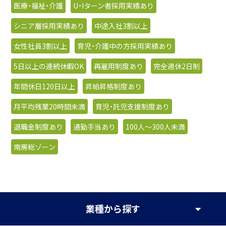
医療・福祉・介護
U・Iターン者採用実績あり
シニア層採用実績あり
中途入社3割以上
女性社員3割以上
育児・介護中の方採用実績あり
5日以上の連続休暇OK
再雇用制度あり
完全週休2日制
年間休日120日以上
昇給昇格制度あり
月平均残業20時間未満
育児・託児支援制度あり
退職金制度あり
通勤手当あり
100人〜300人未満
南房総ゾーン
業種
から探す