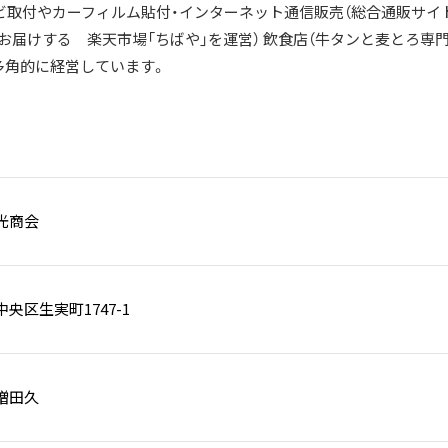
ーナビ取付やカーフィルム貼付・インターネット通信販売（総合通販サ
お届けする 楽天市場「ちばや」を運営） 飲食店（牛タンと麦とろ専
と多角的に経営しています。
光商会
央区生実町1747-1
増田久