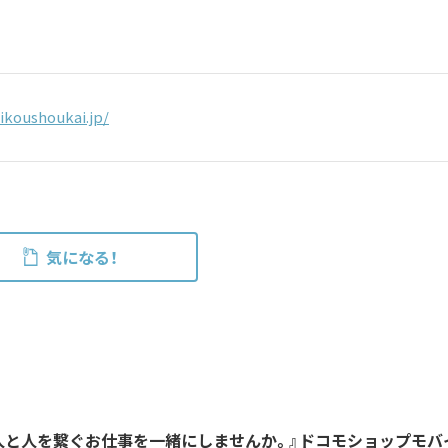
ikoushoukai.jp/
気になる！
人と人を繋ぐお仕事を一緒にしませんか。』ドコモショップモバ