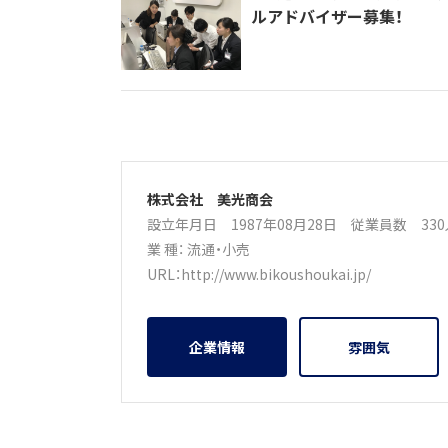
ルアドバイザー募集！
株式会社 美光商会
設立年月日 1987年08月28日
従業員数 33
業 種：
流通・小売
URL：
http://www.bikoushoukai.jp/
企業情報
雰囲気