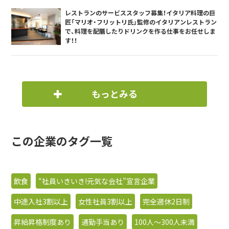
レストランのサービススタッフ募集！イタリア料理の巨
匠「マリオ・フリットリ氏」監修のイタリアンレストラン
で、料理を配膳したりドリンクを作る仕事をお任せしま
す！！
もっとみる
この企業のタグ一覧
飲食
“社員いきいき!元気な会社”宣言企業
中途入社3割以上
女性社員3割以上
完全週休2日制
昇給昇格制度あり
通勤手当あり
100人〜300人未満