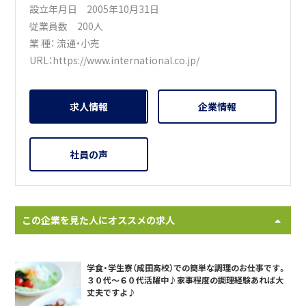
設立年月日 2005年10月31日
従業員数 200人
業 種：
流通・小売
URL：
https://www.international.co.jp/
求人情報
企業情報
社員の声
この企業を見た人にオススメの求人
学食・学生寮（成田高校）での簡単な調理のお仕事です。
３０代～６０代活躍中♪家事程度の調理経験あれば大
丈夫ですよ♪