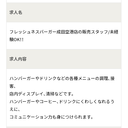
具体的には？
求人名
昨今の消費者ニーズは年々その基準が高くなり、今まで付加
価値とされてきたプラスαのサービスが普通レベルとなるな
フレッシュネスバーガー成田空港店の販売スタッフ/未経
ど、企業サービスの急速な向上が必要になってきます。
験OK！！
その中において当社は、社員・アルバイトこそが一番のお客
様であるという考えのもと、新しいサービス価値を追求し、
その実践により『やりがい』を創りだします。
求人内容
ハンバーガーやドリンクなどの各種メニューの調理、接
客、
店内ディスプレイ、清掃などです。
ハンバーガーやコーヒー、ドリンクにくわしくなれるう
えに、
コミュニケーション力も身につけられます。