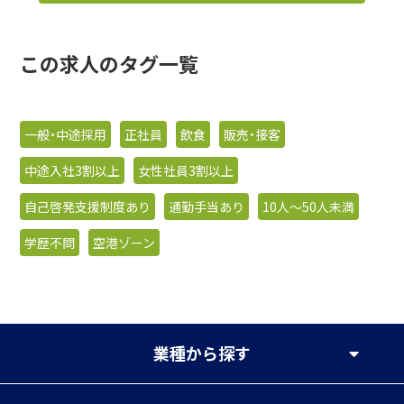
この求人のタグ一覧
一般・中途採用
正社員
飲食
販売・接客
中途入社3割以上
女性社員3割以上
自己啓発支援制度あり
通勤手当あり
10人〜50人未満
学歴不問
空港ゾーン
業種
から探す