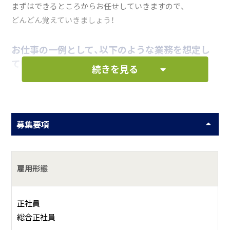
まずはできるところからお任せしていきますので、
どんどん覚えていきましょう！
お仕事の一例として、以下のような業務を想定し
ています。
続きを見る
ハンバーガーやドリンクなどの各種メニューの調理
接客
募集要項
店内ディスプレイ
清掃
雇用形態
何をしている会社？
正社員
フレッシュネスバーガー、バンクサンドウィッチのFC運営
総合正社員