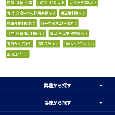
医療・福祉・介護
中途入社3割以上
女性社員3割以上
育児・介護中の方採用実績あり
再雇用制度あり
昇給昇格制度あり
月平均残業20時間未満
社宅・家賃補助制度あり
育児・託児支援制度あり
退職金制度あり
通勤手当あり
100人〜300人未満
圏央道ゾーン
業種
から探す
職種
から探す