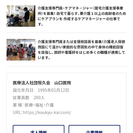
介護支援専門員・ケアマネ－ジャー（居宅介護支援事業
所）を募集！ 自宅で暮らす、要介護１以上の高齢者のため
にケアプランを 作成するケアマネージャーの仕事で
す。
介護支援専門員または支援相談員を募集！介護老人保健
施設にて温かい家庭的な雰囲気の中で身体の機能回復
を目指し、医師や看護師をはじめ多くの職種が連携して
います。
医療法人社団恒久会 山口医院
設立年月日 1995年01月12日
従業員数 200人
業 種：
医療・福祉・介護
URL：
https://koukyu-kai.com/
求人情報
企業情報