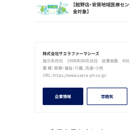
【館野店・安房地域医療セン
金対象】
株式会社サエラファーマシーズ
設立年月日 1998年06月26日
従業員数 40
業 種：
医療・福祉・介護
、
流通・小売
URL：
https://www.saera-ph.co.jp/
企業情報
雰囲気