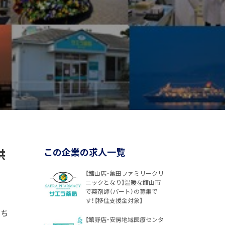
供
この企業の求人一覧
【館山店・亀田ファミリークリ
ニックとなり】温暖な館山市
で薬剤師（パート）の募集で
す！【移住支援金対象】
もち
【館野店・安房地域医療センタ