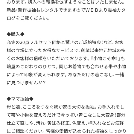
おります。購入への転換を促すようなことはいたしません。
新品・新作振袖もレンタルできますのでＷＥＢより振袖カタ
ログをご覧ください。
◆購入◆
充実の30点フルセット価格と驚きのご成約特典！など、お客
様の立場に立ったお得なサービスで、創業以来地元地域の多
くのお客様の信頼をいただいております。『小物こそ命！』も
嶋屋のこだわりのひとつ。同じお着物でも合わせる帯や小物
によって印象が変えられます。あなただけの着こなし、一緒
に見つけませんか？
◆ママ振袖◆
母と娘、こころをつなぐ我が家の大切な振袖。お手入れをし
て帯や小物を変えるだけで今っぽい着こなしに大変身！部分
仕立て直しや、汚れ・黄ばみ修正、色変え、柄入れなどお気軽
にご相談ください。皆様の愛情が込められた振袖をしっかり