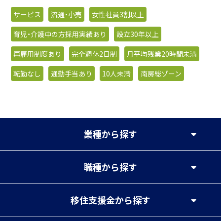
サービス
流通・小売
女性社員3割以上
育児・介護中の方採用実績あり
設立30年以上
再雇用制度あり
完全週休2日制
月平均残業20時間未満
転勤なし
通勤手当あり
10人未満
南房総ゾーン
業種
から探す
職種
から探す
移住支援金
から探す