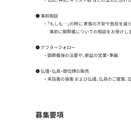
・ 仏式、神式、キリスト教 などの型式に合わせ
● 事前相談
・ 「もしも…」の時に 家族の不安や負担を減
事前に御葬儀についての相談をお受けしま
● アフターフォロー
・ 御葬儀後の法要や、新盆の営業・準備
● 仏壇・仏具・御位牌の販売
・ 来店客の接客 および仏壇、仏具のご提案、
募集要項