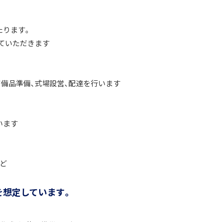
たります。
ていただきます
品準備、式場設営、配達を行います
います
ど
を想定しています。