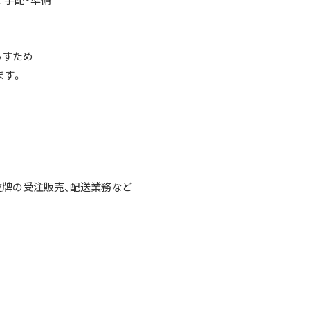
 手配・準備
らすため
す。
位牌の受注販売、配送業務など