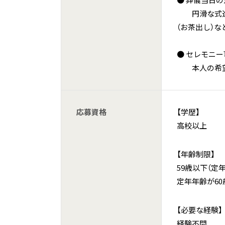
● 葬儀当日の
円滑な式進行
（お茶出し）
● セレモニー
本人の希望が
応募資格
【学歴】
高校以上
【年齢制限】
59歳以下（定年
定年年齢が60
【必要な経験】
経験不問