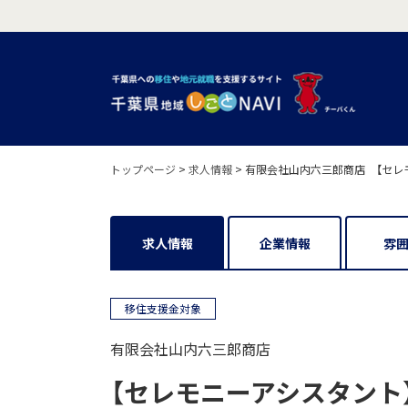
トップページ
>
求人情報
>
有限会社山内六三郎商店 【セレ
求人情報
企業情報
雰
移住支援金対象
有限会社山内六三郎商店
【セレモニーアシスタント