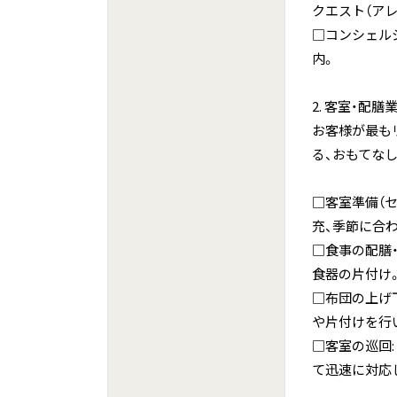
クエスト（ア
□コンシェル
内。
2. 客室・配膳
お客様が最も
る、おもてな
□客室準備（セ
充、季節に合
□食事の配膳
食器の片付け
□布団の上げ
や片付けを行
□客室の巡回
て迅速に対応