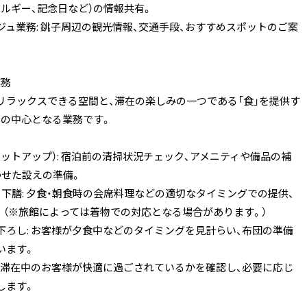
レルギー、記念日など）の情報共有。
ジュ業務: 銚子周辺の観光情報、交通手段、おすすめスポットのご案
業務
リラックスできる空間と、滞在の楽しみの一つである「食」を提供す
しの中心となる業務です。
ットアップ）: 宿泊前の清掃状況チェック、アメニティや備品の補
わせた設えの準備。
・下膳: 夕食・朝食時の会席料理などの適切なタイミングでの提供、
。（※旅館によっては着物での対応となる場合があります。）
下ろし: お客様が夕食中などのタイミングを見計らい、布団の準備
います。
: 滞在中のお客様が快適に過ごされているかを確認し、必要に応じ
します。