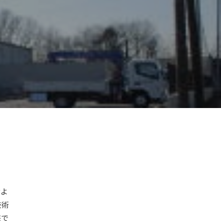
およ
技術
底で