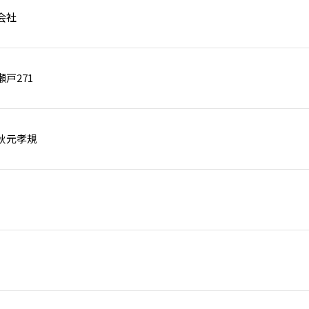
会社
戸271
秋元孝規