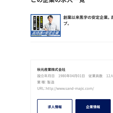
創業以来黒字の安定企業。
プ。
秋元産業株式会社
設立年月日 1980年04月01日
従業員数 1
業 種：
製造
URL：
http://www.sand-majic.com/
求人情報
企業情報