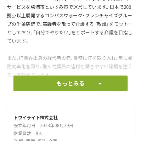
サービスを勝浦市といすみ市で運営しています。日本で200
拠点以上展開するコンパスウォーク・フランチャイズグルー
プの千葉店舗で、高齢者を敬って介護する『敬護』をモットー
としており、「自分でやりたい」をサポートする介護を目指し
ています。
また、IT業界出身の経営者の元、業務にITを取り入れ、常に業
務効率化を図り、働く従業員の皆様も働きやすい環境を整え
るよう努めています。
もっとみる
当社はご利用者様と従業員の皆様の「人生を輝かせたい」を
経営理念とし、当社サービスを利用するご利用者様だけでな
く、当社で勤務する従業員の皆様が働くことで人生が充実で
きるように、介護業界の知識だけでなく、様々な研修を提供
トワイライト株式会社
設立年月日 2023年08月29日
しております。
従業員数 9人