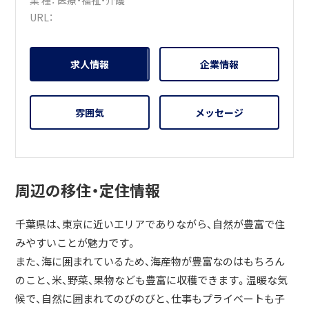
業 種：
医療・福祉・介護
ぜひ勝浦市やいすみ市、当社のお仕事に関してなど、興味を
URL：
お持ちいただけましたらご連絡ください。
求人情報
企業情報
雰囲気
メッセージ
周辺の移住・定住情報
千葉県は、東京に近いエリアでありながら、自然が豊富で住
みやすいことが魅力です。
また、海に囲まれているため、海産物が豊富なのはもちろん
のこと、米、野菜、果物なども豊富に収穫できます。温暖な気
候で、自然に囲まれてのびのびと、仕事もプライベートも子