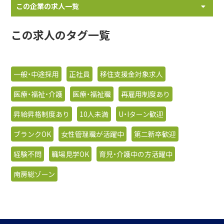
この企業の求人一覧
この求人のタグ一覧
一般・中途採用
正社員
移住支援金対象求人
医療・福祉・介護
医療・福祉職
再雇用制度あり
昇給昇格制度あり
10人未満
U・Iターン歓迎
ブランクOK
女性管理職が活躍中
第二新卒歓迎
経験不問
職場見学OK
育児・介護中の方活躍中
南房総ゾーン