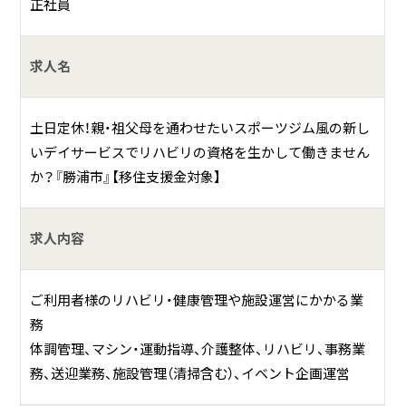
何をしている会社？
正社員
当社は、勝浦市といすみ市に高齢者向けパーソナルトレーナ
求人名
ー付スポーツジムのような半日型デイサービスを運営して
いる会社です。
土日定休！親・祖父母を通わせたいスポーツジム風の新し
具体的には？
いデイサービスでリハビリの資格を生かして働きません
か？『勝浦市』【移住支援金対象】
私達は、人生の大先輩であるご利用者様に敬意をもって介護
をする『敬護』をモットーとしていて、日本全国200拠点以上
に展開するコンパスウォーク・フランチャイズグループの千
求人内容
葉店舗です。勝浦店といすみ店では、内装やユニフォームに
こだわり、高齢者向けパーソナルトレーナー付スポーツジム
ご利用者様のリハビリ・健康管理や施設運営にかかる業
のような新しいスタイルのデイサービスが人気となり、勝浦
務
店は開業して半年で契約満員。1年で2店舗目を開業しまし
体調管理、マシン・運動指導、介護整体、リハビリ、事務業
た。
務、送迎業務、施設管理（清掃含む）、イベント企画運営