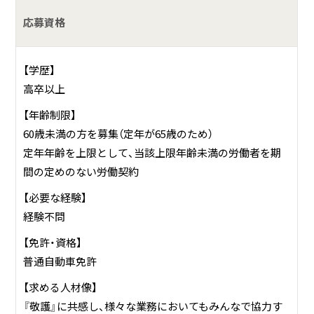
「自分でやりたい」をサポートする介護で、ご利用者様の人生
を輝かせるお手伝いを目標としています。業務にはITを積極
応募資格
的に取り入れ、常に業務効率化を図り、業務をみんなで共有
することでできる限り残業をしないで済むように心がけて
【学歴】
います。
高卒以上
従業員の皆様にとっても働きやすい環境であることを重視し
【年齢制限】
ています。
60歳未満の方を募集（定年が65歳のため）
定年年齢を上限として、当該上限年齢未満の労働者を期
間の定めのない労働契約
【必要な経験】
経験不問
【免許・資格】
普通自動車免許
【求める人材像】
『敬護』に共感し、様々な業務においてもみんなで協力す