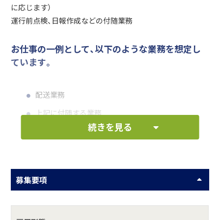
に応じます）
運行前点検、日報作成などの付随業務
お仕事の一例として、以下のような業務を想定し
ています。
配送業務
上記に付随する業務
続きを見る
何をしている会社？
■青果物の輸送: 主に千葉県旭市近隣の農家が持ち込んだ
募集要項
り、集荷した様々な種類の青果物を、東京都内近郊の市場や
センターへ配送しています。
■主な配送エリア: 千葉県、東京都、神奈川県などの関東エリ