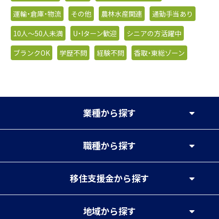
運輸・倉庫・物流
その他
農林水産関連
通勤手当あり
10人〜50人未満
U・Iターン歓迎
シニアの方活躍中
ブランクOK
学歴不問
経験不問
香取・東総ゾーン
業種
から探す
職種
から探す
移住支援金
から探す
地域
から探す