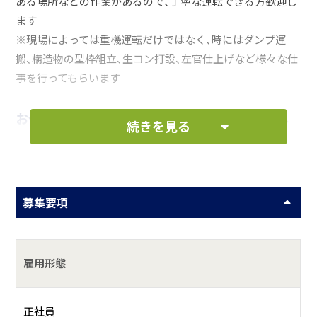
ある場所などの作業があるので、丁寧な運転できる方歓迎し
ます
※現場によっては重機運転だけではなく、時にはダンプ運
搬、構造物の型枠組立、生コン打設、左官仕上げなど様々な仕
事を行ってもらいます
お仕事の一例として、以下のような業務を想定し
続きを見る
ています。
バックホウを使った既設物撤去・掘削とダンプへの積
募集要項
込
バックホウでの整地
ローラーでの転圧
雇用形態
タイヤショベルで施設内の整地・運搬
正社員