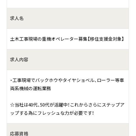
何をしている会社？
求人名
普段の生活を支える大事な仕事の一つである土木工事を行
っている会社です
土木工事現場の重機オペレーター募集【移住支援金対象】
具体的には？
生活環境や都市の基本整備の一環を担っているのが土木工
求人内容
事です。
・公共工事は人や車が通ってる道路の整備、歩道と車道を分
・工事現場でバックホウやタイヤショベル、ローラー等車
ける縁石整備、その道路の下に水道管や雨水・汚水を流す下
両系機械の運転業務
水管、マンホール等の整備工事を行っています。
・民間工事は戸建ての駐車場工事、アパートの修繕、マンショ
☆当社は40代、50代が活躍中！これからさらにステップア
ンや病院のような大規模な施設の駐車場や排水施設の整備、
ップする為にフレッシュな力が必要です！
擁壁など構造物の築造工事など様々な外構工事を行ってい
ます。
応募資格