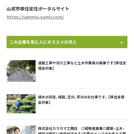
山武市移住定住ポータルサイト
https://sammu-sumo.com/
この企業を見た人にオススメの求人
道路工事や河川工事など土木作業員の募集です【移住支
援金対象】
植木の剪定、植栽、芝刈、草刈のお仕事です。【移住支援
金対象】
株式会社カラカマ工務店 ◎経験者募集◎建築・土木・
舗装の幅広い技術が活きる！千葉のインフラを支える現