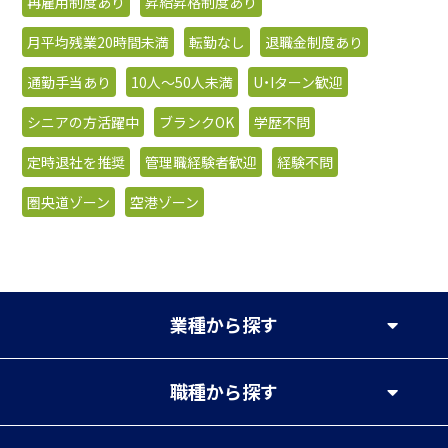
再雇用制度あり
昇給昇格制度あり
月平均残業20時間未満
転勤なし
退職金制度あり
通勤手当あり
10人〜50人未満
U・Iターン歓迎
シニアの方活躍中
ブランクOK
学歴不問
定時退社を推奨
管理職経験者歓迎
経験不問
圏央道ゾーン
空港ゾーン
業種
から探す
職種
から探す