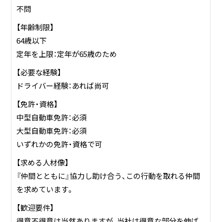
プへも務めております。
不問
私たちに出来る事は、お客様や工事にまっすぐ向き合い、お
【年齢制限】
客様から『ありがとう』 と言って頂ける仕事をする事です。
64歳以下
社員一同、 宜しくお願い致します。
定年を上限：定年が65歳のため
【必要な経験】
ドライバー経験：あれば尚可
【免許・資格】
中型自動車免許：必須
大型自動車免許：必須
いずれかの免許・資格で可
【求める人材像】
『仲間とともに』協力し助け合う、この行動を取れる仲間
を求めています。
【歓迎要件】
得意不得意は当然ありますが、当社は得意な部分を伸ば