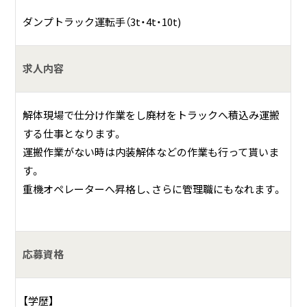
当社の特長は全て自社施行。
ダンプトラック運転手（3t・4t・10t)
有資格者が多数在籍しているため、安全・安心の仕上りをお
客様にお届けしています。
求人内容
当社は解体工事全般、土木・外構工事を行っており、施工技術
はもちろんのこと、品質や環境対策、安全対策も重要となり
ます。
解体現場で仕分け作業をし廃材をトラックへ積込み運搬
そのために重要な事は『法律を守る事』。
する仕事となります。
現在、建設業は事故が多く発生しており、事故や災害を防ぐ
運搬作業がない時は内装解体などの作業も行って貰いま
為に、国は企業へ許可取得や個人資格取得を促しておりま
す。
す。
重機オペレーターへ昇格し、さらに管理職にもなれます。
当社では即座に許可や資格を取得し、企業としての信頼と安
心へ繋がる行動を取っているため、事故を防ぐことができて
います。
応募資格
また、スタッフの教育も事故を防ぐためにとても重要です。
独自に安全大会や講習会を開催し、技術はもちろん、マナー
やお客様対応・近隣へ配慮した工事を行い、顧客満足度アッ
【学歴】