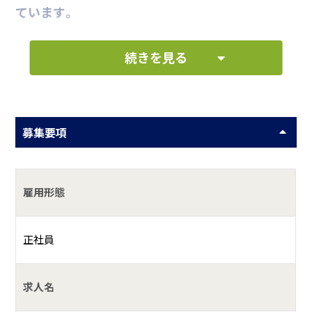
ています。
続きを見る
現場で出た廃材をトラックで処分場へ運搬します。
廃材の積込みや整理整頓、内装解体など、作業スタッ
フや重機オペレータの補助業務も行います。
募集要項
何をしている会社？
あんしん工事の村上建設では、解体工事、外構工事、土木工事
雇用形態
などを一般のお客様をはじめ企業・公共関連も行っていま
す。
正社員
具体的には？
求人名
「あんしんと安全」をモットーに、千葉県佐倉市で創業３８年
を迎えた会社です。