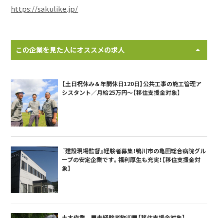
https://sakulike.jp/
この企業を見た人にオススメの求人
【土日祝休み＆年間休日120日】公共工事の施工管理ア
シスタント／月給25万円～【移住支援金対象】
『建設現場監督』経験者募集！鴨川市の亀田総合病院グル
ープの安定企業です。福利厚生も充実！【移住支援金対
象】
土木作業 ■未経験者歓迎■【移住支援金対象】