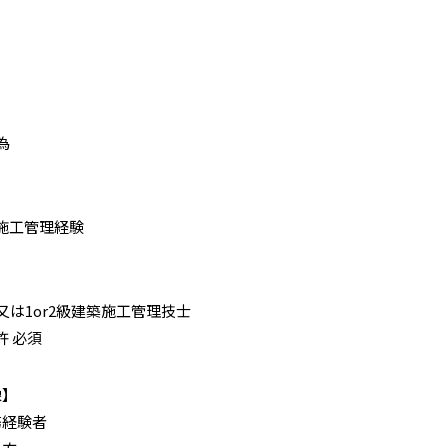
為
施工管理経験
士又は1or2級建築施工管理技士
許 必須
】
務経験者