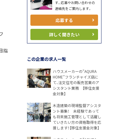
す。応募やお問い合わせの
連絡先をご案内します。
応募する
フ
詳しく聞きたい
目指
この企業の求人一覧
ハウスメーカーの”AQURA
HOME”フランチャイズ店に
て、注文住宅の販売営業のア
シスタント業務 【移住支援
金対象】
木造建築の現場監督アシスタ
ント募集！ 未経験であって
も将来施工管理として活躍し
ていきたい方の資格取得を応
援します！【移住支援金対象】