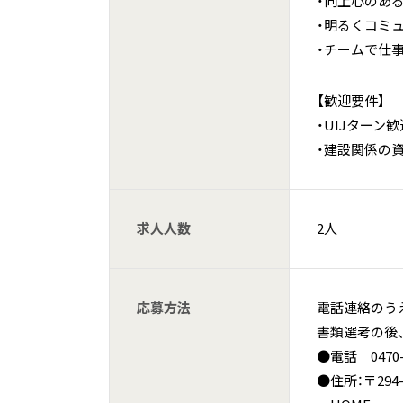
・向上心のあ
・明るくコミ
・チームで仕
【歓迎要件】
・UIJターン歓
・建設関係の
求人人数
2人
応募方法
電話連絡のう
書類選考の後
●電話 0470-
●住所：〒29