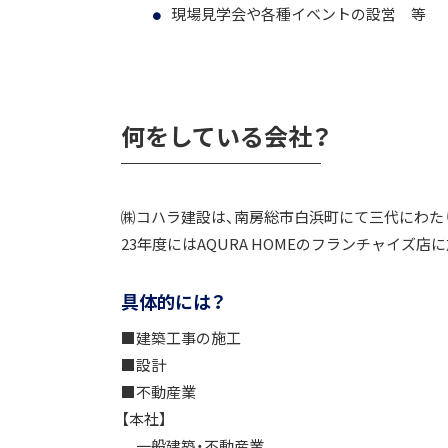
現場見学会や各種イベントの設営 等
何をしている会社？
㈱コハラ建設は、南房総市白浜町にて三代にわたり
23年度にはAQURA HOMEのフランチャイズ
具体的には？
■建築工事の施工
■設計
■不動産業
【本社】
一般建築・不動産業