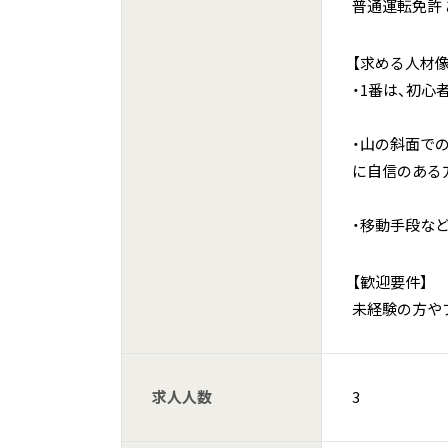
普通運転免許
【求める人材像
・1番は、初
・山の斜面で
に自信のある
・移動手段
【歓迎要件】
未経験の方や
求人人数
3