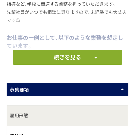
指導など、学校に関連する業務を担っていただきます。
先輩社員がいつでも相談に乗りますので、未経験でも大丈夫
です◎
お仕事の一例として、以下のような業務を想定し
ています。
続きを見る
【普通科】午前中は少人数制のクラス授業／午後は各
コースに分かれてのコース別授業を実施します。
【個別指導科】午前中の空いているコマで個別ブース
募集要項
でレポートの指導を実施します。
何をしている会社？
雇用形態
成美学園は2007年に地域の子供たちの力になりたいという