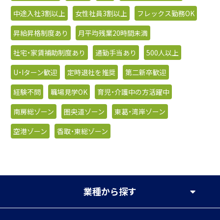
中途入社3割以上
女性社員3割以上
フレックス勤務OK
昇給昇格制度あり
月平均残業20時間未満
社宅・家賃補助制度あり
通勤手当あり
500人以上
U・Iターン歓迎
定時退社を推奨
第二新卒歓迎
経験不問
職場見学OK
育児・介護中の方活躍中
南房総ゾーン
圏央道ゾーン
東葛・湾岸ゾーン
空港ゾーン
香取・東総ゾーン
業種
から探す