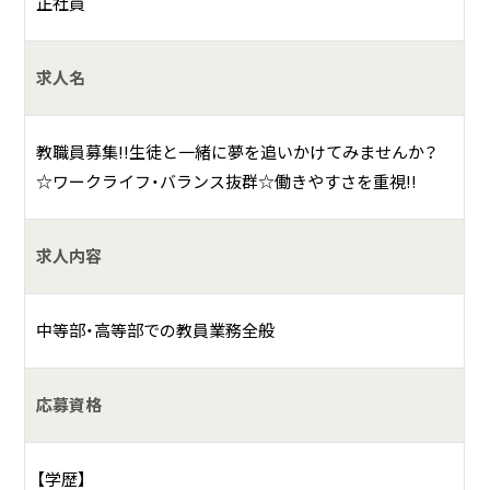
正社員
思いで開校した通信制高校サポート校です。生徒・利用者一
人ひとりの個性を尊重しながら同じ目線で「夢」を応援する
新しいスタイルの学園です。
求人名
具体的には？
教職員募集!!生徒と一緒に夢を追いかけてみませんか？
通信制高校のサポート校と放課後等デイサービスを運営し
☆ワークライフ・バランス抜群☆働きやすさを重視!!
ています。
不登校経験者や軽度発達障害などをお持ちで、全日制の高校
求人内容
には馴染むことのできない子どもたちを中心に支援してい
ます。
通信制高校を母体としていますが、毎日登校できる新しいス
中等部・高等部での教員業務全般
タイルの学校で、音楽やeスポーツなど、子どもたちの「やり
たいこと」を全力応援しています。成美学園でしかできない
応募資格
経験を通して、変わっていく子どもたちを間近でみることが
できます。
また、「社員と顧客の成長と幸せのために挑戦し、地域社会に
【学歴】