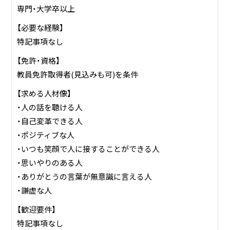
貢献します」を経営理念としており、生徒たちだけではなく、
専門・大学卒以上
社員のことも第一に考えています。ワークライフバランスを
【必要な経験】
整えやすいよう、職場環境を整備し、生徒と先生が一緒に輝
特記事項なし
いていることができるような学校を目指しています。
地域に密着して教育活動を実施しており、「ここでしかでき
【免許・資格】
ない教育」を実践しています。
教員免許取得者(見込みも可)を条件
【求める人材像】
・人の話を聴ける人
・自己変革できる人
・ポジティブな人
・いつも笑顔で人に接することができる人
・思いやりのある人
・ありがとうの言葉が無意識に言える人
・謙虚な人
【歓迎要件】
特記事項なし