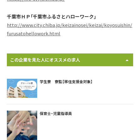
千葉市ＨＰ「千葉市ふるさとハローワーク」
http://www.city.chiba.jp/keizainosei/keizai/koyosuishin/
furusatohellowork.html
この企業を見た人にオススメの求人
学生寮 寮監【移住支援金対象】
保育士・児童指導員