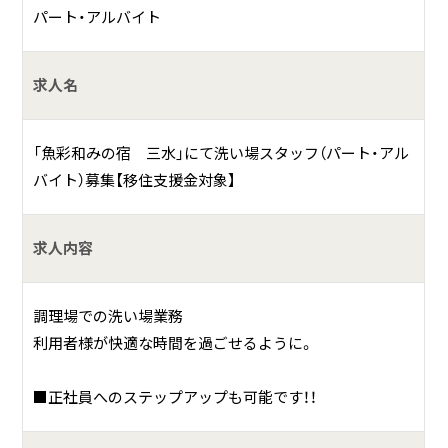
具体的には？
パート・アルバイト
２０１７年にリニューアルした｢本館｣12室 と、木のぬくもり
溢れる客室を備えた｢別邸｣ 14室の温泉宿です。
求人名
伊勢海老、あわび、金目鯛…。地産地消をモットーに、お料理
は房総の海で水揚げされたお魚中心の海人料理。旬の味覚を
「魚彩和みの宿 三水」にて洗い場スタッフ（パート・アル
求め、板前自ら潜って捕獲した海の幸や、新鮮な山の幸がお
バイト）募集【移住支援金対象】
膳に並びます。また、小湊温泉「願満の湯」は内浦の森より湧
き出た天然温泉で疲れた体や心を癒します。
求人内容
“田舎の我が家のように、何度でも訪れたい”
そんな素朴で温かみのある宿を目指しております。
調理場での洗い場業務
利用者様が快適な時間を過ごせるように。
■正社員へのステップアップも可能です！！