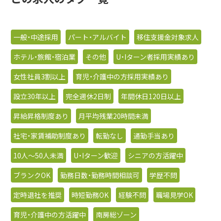
一般・中途採用
パート・アルバイト
移住支援金対象求人
ホテル・旅館・宿泊業
その他
U・Iターン者採用実績あり
女性社員3割以上
育児・介護中の方採用実績あり
設立30年以上
完全週休2日制
年間休日120日以上
昇給昇格制度あり
月平均残業20時間未満
社宅・家賃補助制度あり
転勤なし
通勤手当あり
10人〜50人未満
U・Iターン歓迎
シニアの方活躍中
ブランクOK
勤務日数・勤務時間相談可
学歴不問
定時退社を推奨
時短勤務OK
経験不問
職場見学OK
育児・介護中の方活躍中
南房総ゾーン