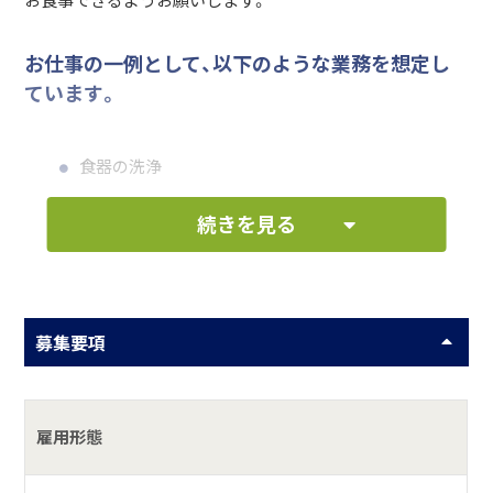
お食事できるようお願いします。
お仕事の一例として、以下のような業務を想定し
ています。
食器の洗浄
続きを見る
何をしている会社？
魚彩和みの宿 三水は、鴨川市で長く愛される温もりの天然温
泉の宿です。
募集要項
「おかえりなさい」 お客様を田舎の我が家へと招くような
親しみのある接客を心掛けております。
2012年には、ワンランク上のくつろぎの空間を提供する別邸
雇用形態
をオープンしました。