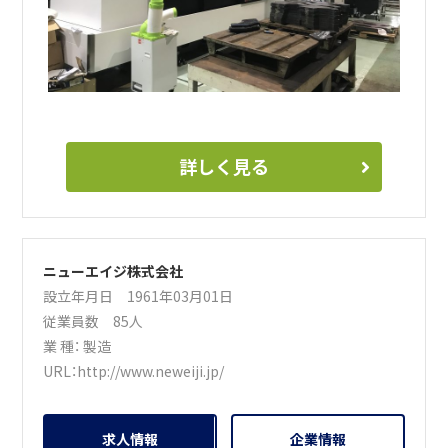
詳しく見る
ニューエイジ株式会社
設立年月日 1961年03月01日
従業員数 85人
業 種：
製造
URL：
http://www.neweiji.jp/
求人情報
企業情報