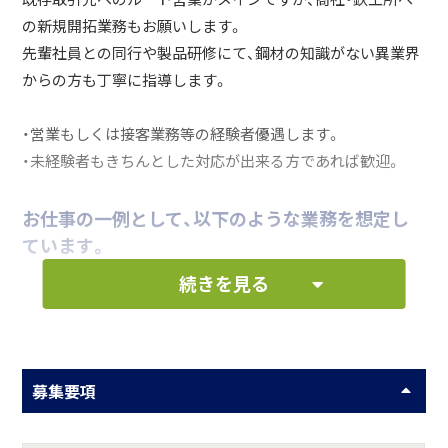
の新規開拓業務もお願いします。
先輩社員との同行や製品研修にて、鋼材の知識がない異業界
からの方も丁寧に指導します。
・営業もしくは接客業務等の経験者優遇します。
・未経験者もきちんとした対応が出来る方であれば歓迎。
お仕事の一例として、以下のような業務を想定し
ています。
続きを見る
ルート営業および新規開拓業務
何をしている会社？
募集要項
各種鋼材の熔断加工 及び 開先加工、機械加工、折曲加工など