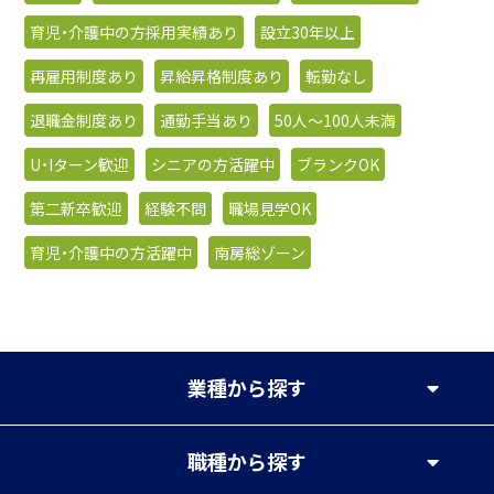
育児・介護中の方採用実績あり
設立30年以上
再雇用制度あり
昇給昇格制度あり
転勤なし
退職金制度あり
通勤手当あり
50人〜100人未満
U・Iターン歓迎
シニアの方活躍中
ブランクOK
第二新卒歓迎
経験不問
職場見学OK
育児・介護中の方活躍中
南房総ゾーン
業種
から探す
職種
から探す