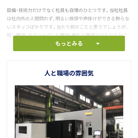
設備・技術力だけでなく社員も自慢のひとつです。当社社員
は社内外の人間問わず、明るい挨拶や声掛けができる飾らな
いスタッフばかりです。当たり前のことと思うでしょうが、
暗い職場・ギクシャクした職場・疲れた職場ではなかなかこ
もっとみる
うはいかないのではないでしょうか。安心して長く勤務でき
る馴染みやすい環境だと思います。また、しっかりスキルア
ップできる環境を整えております。
人と職場の雰囲気
千葉工場は、大多喜城やいすみ鉄道、観光名所となっている
滝もあるような自然豊かな場所にあります。通勤には不便で
すが、交通費はしっかりお支払いしますし、逆に渋滞しない
といった利点があります！（笑）
近隣の方をはじめ、遠方からの移住者、また故郷にＵターン
を検討されてる方など、お気軽にご応募お待ちしておりま
す。