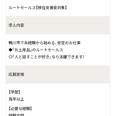
何をしている会社？
ルートセールス【移住支援金対象】
千葉県内外のテーマパークや高速道路のSA･PA､道の駅､小
求人内容
売店etc.…様々な場所で販売されている｢お土産品｣の企画か
ら卸販売まで手掛けている会社です。
鴨川市で未経験から始める､安定のお仕事
具体的には？
◆｢お土産品｣のルートセールス
◎｢人と話すことが好き｣なら活躍できます！
お土産物の卸売・小売がメインの会社です。既にたくさんの
お客様と取引をさせていただいておりますので、新規の営業
はメインのお仕事ではありません。既存のお客様のご注文か
応募資格
ら納品までの作業のほか、ご要望のオリジナル商品開発や自
社オリジナル商品など、商品開発もおこなっております。
【学歴】
イベントへの参加や催事などの出店など形にこだわらず、お
高卒以上
客様のニーズにあった販売をおこなっております。
商品開発に関しては、国内だけでなく海外の生産拠点への訪
【必要な経験】
問や検品作業など、輸出入もおこなっておりますので、国内
経験不問