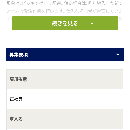
場合は、ピッキングして配達。無い場合は、昨年導入した新シ
ステムで発注作業を行います。仕入れ担当者が管理していま
すので、わからないことは聞きながら作業を行うことが可能
続きを見る
です。メーカーさんからの新商品や各自が情報を仕入れて新
たな商品をご紹介したりします。 でも、一番のお仕事はお客
様との信頼関係を作ることが、ひょっとすると一番重要
で”肝”かもしれません。今までも、これからもお客様のニー
募集要項
ズを満足させられるように情報やサービスを提供していき
たいと思っております。
雇用形態
お仕事の一例として、以下のような業務を想定し
ています。
正社員
先輩に同行研修を行い、慣れてきたらエリアを担当い
ただくようになります。
求人名