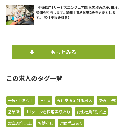
【中途採用】サービスエンジニア職 お客様の点検、車検、
整備を担当します。整備士資格国家2級を必要としま
す。【移住支援金対象】
もっとみる
この求人のタグ一覧
一般・中途採用
正社員
移住支援金対象求人
流通・小売
営業職
U・Iターン者採用実績あり
女性社員3割以上
設立30年以上
転勤なし
通勤手当あり