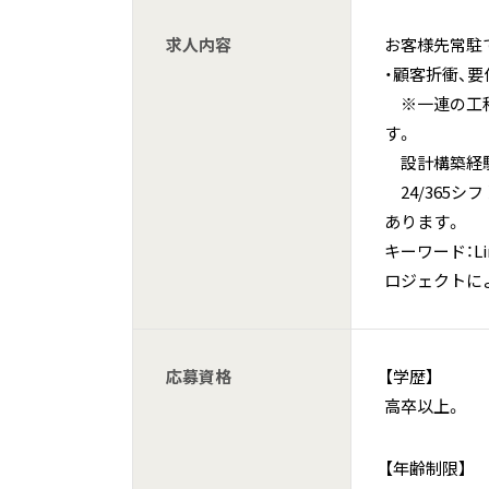
求人内容
お客様先常駐
・顧客折衝、要
※一連の工程
す。
設計構築経験
24/365
あります。
キーワード：Lin
ロジェクトに
応募資格
【学歴】
高卒以上。
【年齢制限】