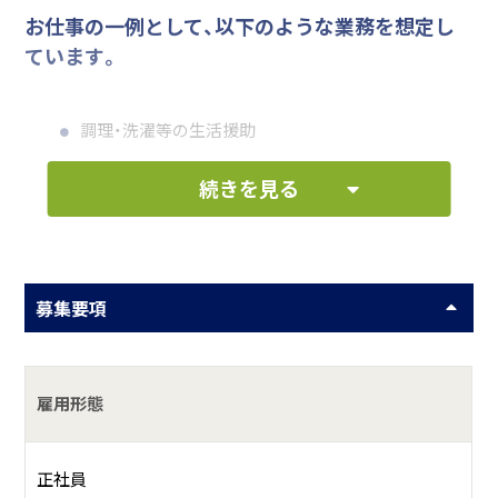
お仕事の一例として、以下のような業務を想定し
ています。
調理・洗濯等の生活援助
食事介助や着替えの介助等の身体介護
続きを見る
何をしている会社？
介護保険の指定事業として、高齢者が住みなれた地域で永く
募集要項
生活ができるようなサービス提供を目指しております。
雇用形態
正社員