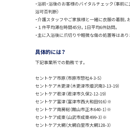
・浴前・浴後のお客様のバイタルチェック（事前
浴可否判断）
・介護スタッフやご家族様と一緒に衣服の着脱、お
・１件平均滞在時間45分。1日平均6件訪問。
・主に入浴後に爪切りや軽微な傷の処置等はあり
具体的には？
下記事業所での勤務です。
セントケア市原（市原市惣社4-3-5）
セントケア木更津（木更津市畑沢南3-13-19）
セントケア君津（君津市久保2-12-19）
セントケア富津（富津市西大和田916）※
セントケア南房総（館山市正木640-1）※
セントケア成東（山武市成東499-3）※
セントケア大網（大網白里市大網128-3）