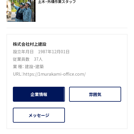
土木・外構作業スタッフ
株式会社村上建設
設立年月日 1987年12月01日
従業員数 37人
業 種：
建設・建築
URL：
https://1murakami-office.com/
企業情報
雰囲気
メッセージ