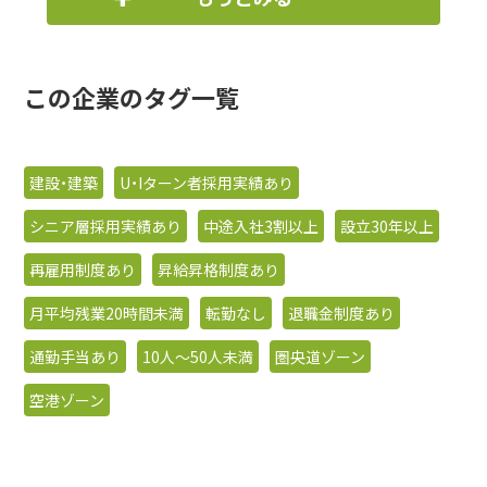
この企業のタグ一覧
建設・建築
U・Iターン者採用実績あり
シニア層採用実績あり
中途入社3割以上
設立30年以上
再雇用制度あり
昇給昇格制度あり
月平均残業20時間未満
転勤なし
退職金制度あり
通勤手当あり
10人〜50人未満
圏央道ゾーン
空港ゾーン