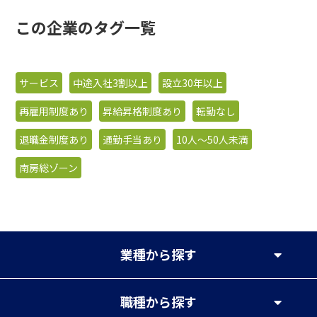
この企業のタグ一覧
サービス
中途入社3割以上
設立30年以上
再雇用制度あり
昇給昇格制度あり
転勤なし
退職金制度あり
通勤手当あり
10人〜50人未満
南房総ゾーン
業種
から探す
職種
から探す