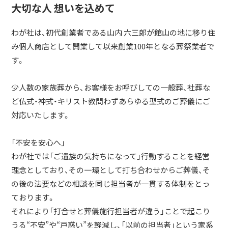
大切な人 想いを込めて
わが社は、初代創業者である山内 六三郎が館山の地に移り住
み個人商店として開業して以来創業100年となる葬祭業者で
す。
少人数の家族葬から、お客様をお呼びしての一般葬、社葬な
ど仏式・神式・キリスト教問わずあらゆる型式のご葬儀にご
対応いたします。
「不安を安心へ」
わが社では「ご遺族の気持ちになって」行動することを経営
理念としており、その一環として打ち合わせからご葬儀、そ
の後の法要などの相談を同じ担当者が一貫する体制をとっ
ております。
それにより「打合せと葬儀施行担当者が違う」ことで起こり
うる“不安”や“戸惑い”を軽減し、「以前の担当者」という家系