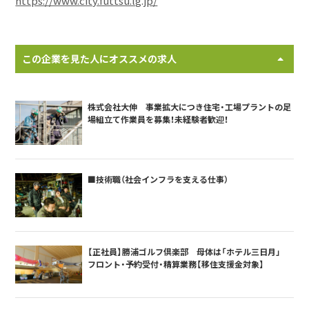
https://www.city.futtsu.lg.jp/
この企業を見た人にオススメの求人
株式会社大伸 事業拡大につき住宅・工場プラントの足
場組立て作業員を募集！未経験者歓迎！
■技術職（社会インフラを支える仕事）
【正社員】勝浦ゴルフ倶楽部 母体は「ホテル三日月」
フロント・予約受付・精算業務【移住支援金対象】