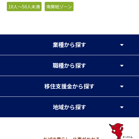
10人〜50人未満
南房総ゾーン
業種
から探す
職種
から探す
移住支援金
から探す
地域
から探す