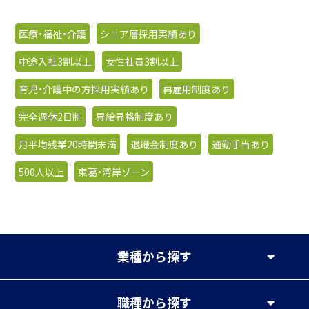
医療・福祉・介護
シニア層採用実績あり
中途入社3割以上
女性社員3割以上
育児・介護中の方採用実績あり
再雇用制度あり
完全週休2日制
昇給昇格制度あり
月平均残業20時間未満
退職金制度あり
通勤手当あり
500人以上
東葛・湾岸ゾーン
業種
から探す
職種
から探す