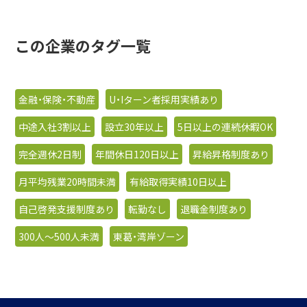
この企業のタグ一覧
金融・保険・不動産
U・Iターン者採用実績あり
中途入社3割以上
設立30年以上
5日以上の連続休暇OK
完全週休2日制
年間休日120日以上
昇給昇格制度あり
月平均残業20時間未満
有給取得実績10日以上
自己啓発支援制度あり
転勤なし
退職金制度あり
300人〜500人未満
東葛・湾岸ゾーン