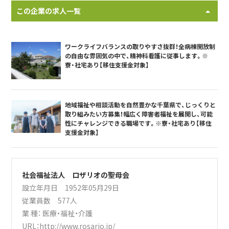
この企業の求人一覧
ワークライフバランスの取りやすさ抜群！全病棟開放制
の自由な雰囲気の中で、精神科看護に従事します。※
寮・社宅あり【移住支援金対象】
地域福祉や相談活動を自然豊かな千葉県で、じっくりと
取り組みたい方募集！幅広く障害者福祉を展開し、可能
性にチャレンジできる職場です。※寮・社宅あり【移住
支援金対象】
社会福祉法人 ロザリオの聖母会
設立年月日 1952年05月29日
従業員数 577人
業 種：
医療・福祉・介護
URL：
http://www.rosario.jp/