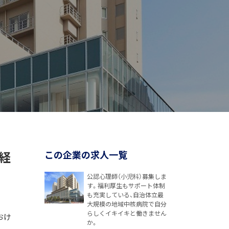
経
この企業の求人一覧
公認心理師（小児科）募集しま
す。福利厚生もサポート体制
も充実している、自治体立最
大規模の地域中核病院で自分
らしくイキイキと働きません
おけ
か。