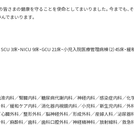
域の皆さまの健康を守ることを使命としてまいりました。今までも、
歩んでまいります。
SCU 3床・NICU 9床・GCU 21床・小児入院医療管理病棟（2）45床・緩
血液内科／腎臓内科／糖尿病代謝内科／神経内科／感染症内科／化
チ科／緩和ケア内科／消化器内視鏡内科／小児科／新生児内科／外
／心臓外科／整形外科／脳神経外科／形成外科／産婦人科／泌尿器
ン科／麻酔科／歯科／歯科口腔外科／神経精神科／放射線科／救急