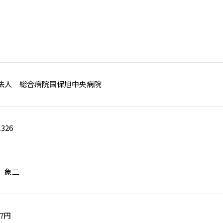
法人 総合病院国保旭中央病院
326
 象二
17円