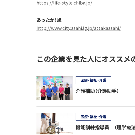
https://life-style.chiba.jp/
あったか！旭
http://www.city.asahi.lg.jp/attakaasahi/
この企業を見た人にオススメ
医療・福祉・介護
介護補助（介護助手）
医療・福祉・介護
機能訓練指導員 （理学療法