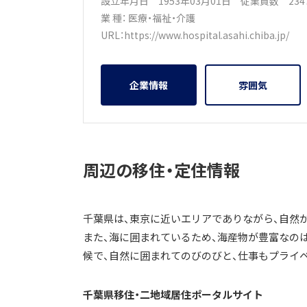
設立年月日 1953年03月01日
従業員数 23
業 種：
医療・福祉・介護
URL：
https://www.hospital.asahi.chiba.jp/
企業情報
雰囲気
周辺の移住・定住情報
千葉県は、東京に近いエリアでありながら、自然
また、海に囲まれているため、海産物が豊富なの
候で、自然に囲まれてのびのびと、仕事もプライ
千葉県移住・二地域居住ポータルサイト