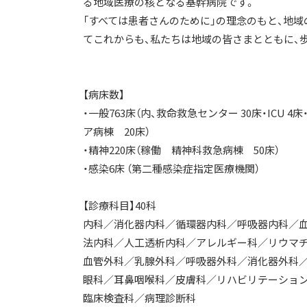
る地域医療の核となる基幹病院です。
「すべては患者さんのために」の理念のもと、地
てこれからも、私たちは地域の皆さまとともに、
【病床数】
・一般763床（内、救命救急センター 30床・ICU 4床・
ア病棟 20床）
・精神220床（稼働 精神科救急病棟 50床）
・感染6床 （第二種感染症指定医療機関）
【診療科目】40科
内科／消化器内科／循環器内科／呼吸器内科／
法内科／人工透析内科／アレルギー科／リウマ
血管外科／乳腺外科／呼吸器外科／消化器外科
眼科／耳鼻咽喉科／皮膚科／リハビリテーショ
臨床検査科／病理診断科