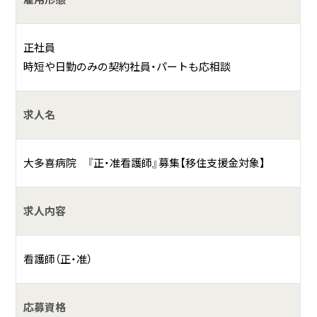
ン科
外来休診日／土曜日、日曜日、祝日、年末年始
正社員
具体的には？
時短や日勤のみの契約社員・パートも応相談
千葉県夷隅郡の田園風景に囲まれた「大多喜病院」は、精神科
医療に特化し、退院後の在宅生活を支える多様な関連施設を
求人名
併設。全363床の入院設備は、機能別の7つの病棟に分かれて
いて、高齢化が進む地域のために、認知症や、老年期の精神障
大多喜病院 『正・准看護師』募集【移住支援金対象】
害へのケアに特に力を注いでいます。
重症の救急患者様は少ないため、急性期病棟も慌ただしさは
求人内容
なく、定刻通りに働けることが大きな魅力。残業は当番制で、
手当もしっかり支給しており、シフトや休みの希望にも可能
看護師（正・准）
な限り応えています。
リーズナブルな保育室・職員寮・駐車場・職員食堂などの福利
応募資格