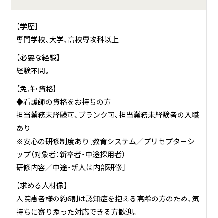
厚生や、待遇面も整っているため、看護部には20～30年の永
年勤続者が多数。
【学歴】
仕事と子育ての両立支援として、日勤常勤・時短勤務・パート
専門学校、大学、高校専攻科以上
勤務に加えて、夜勤ナシ・土日休みで働ける「契約職員制度」
もあり、契約職員にもボーナスや有休が支給されるため、小
【必要な経験】
さなお子さんを持つママさん看護師に人気です。
経験不問。
【免許・資格】
また、職員間の交流を深めるサークル活動（野球・ボーリン
◆看護師の資格をお持ちの方
グ・ゴルフ・バンド）も盛んで、病院主催のゴルフコンペや、院
担当業務未経験可、ブランク可、担当業務未経験者の入職
内行事としてバンド生演奏なども行っています。
あり
※安心の研修制度あり［教育システム／プリセプターシ
ップ（対象者：新卒者・中途採用者）
研修内容／中途・新人は内部研修］
【求める人材像】
入院患者様の約6割は認知症を抱える高齢の方のため、気
持ちに寄り添った対応できる方歓迎。