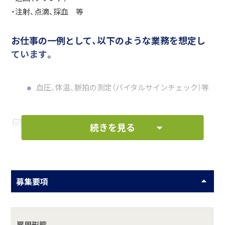
・注射、点滴、採血 等
お仕事の一例として、以下のような業務を想定し
ています。
血圧、体温、脈拍の測定（バイタルサインチェック）等
何をしている会社？
続きを見る
医療法人 白百合会 大多喜病院 (おおたきびょういん)
形 態／精神科病院
所在地／〒298-0223 千葉県夷隅郡大多喜町上原786
募集要項
病床数／363床（精神療養病床263床・精神病床42床・療養病棟
58床）
診療科目／内科、精神科、神経科、耳鼻科、リハビリテーショ
雇用形態