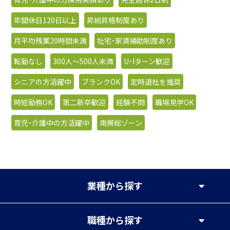
年間休日120日以上
昇給昇格制度あり
月平均残業20時間未満
社宅・家賃補助制度あり
転勤なし
300人〜500人未満
U・Iターン歓迎
シニアの方活躍中
ブランクOK
定時退社を推奨
時短勤務OK
第二新卒歓迎
経験不問
職場見学OK
育児・介護中の方活躍中
南房総ゾーン
業種
から探す
職種
から探す