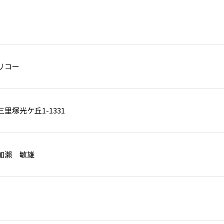
リコー
里塚光ケ丘1-1331
加瀨 敏雄