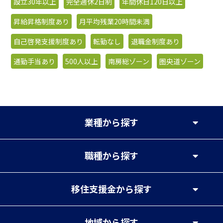
設立30年以上
完全週休2日制
年間休日120日以上
昇給昇格制度あり
月平均残業20時間未満
自己啓発支援制度あり
転勤なし
退職金制度あり
通勤手当あり
500人以上
南房総ゾーン
圏央道ゾーン
業種
から探す
職種
から探す
移住支援金
から探す
地域
から探す