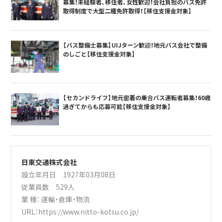
募集！未経験者、移住者、女性歓迎！会社負担のバス免許
取得制度で大型二種免許取得！【移住支援金対象】
【バス整備士募集】UIJターン歓迎！地元バス会社で整備
のしごと【移住支援金対象】
【セカンドライフ】地元密着の乗合バス運転者募集！60歳
過ぎてからも応募可能【移住支援金対象】
日東交通株式会社
設立年月日 1927年03月08日
従業員数 529人
業 種：
運輸・倉庫・物流
URL：
https://www.nitto-kotsu.co.jp/