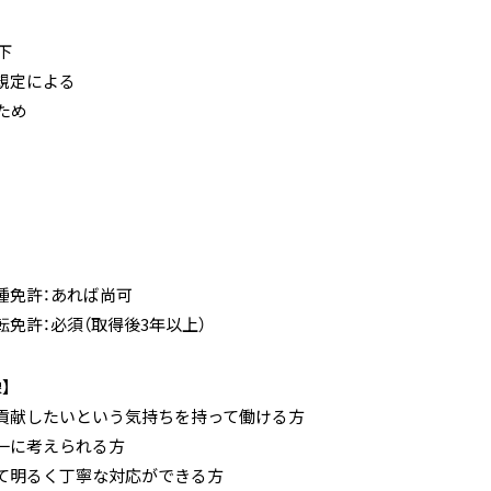
下
規定による
ため
種免許：あれば尚可
免許：必須（取得後3年以上）
】
貢献したいという気持ちを持って働ける方
一に考えられる方
て明るく丁寧な対応ができる方