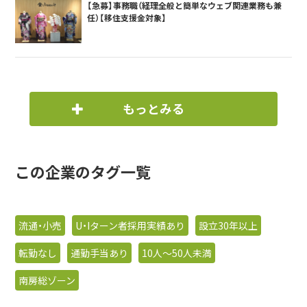
【急募】事務職（経理全般と簡単なウェブ関連業務も兼
任）【移住支援金対象】
もっとみる
この企業のタグ一覧
流通・小売
U・Iターン者採用実績あり
設立30年以上
転勤なし
通勤手当あり
10人〜50人未満
南房総ゾーン