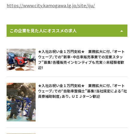
https://www.city.kamogawa.lg.jp/site/iju/
この企業を見た人にオススメの求人
★入社お祝い金１万円支給★ 業務拡大に付、『オート
ウェーブ』での“新車・中古車販売事業での営業スタッ
フ”募集！各種販売インセンティブも充実☆未経験者歓
迎！
★入社お祝い金１万円支給★ 業務拡大に付、『オート
ウェーブ』での“自動車整備士”募集！当社規定による「社
員寮補助制度」あり。ＵＩＪターン歓迎