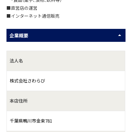
･食品（菓子､漬物､飲料等）
■直営店の運営
■インターネット通信販売
企業概要
法人名
株式会社さわらび
本店住所
千葉県鴨川市金束781