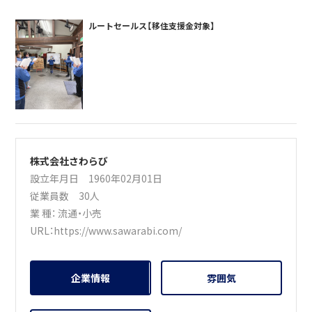
ルートセールス【移住支援金対象】
株式会社さわらび
設立年月日 1960年02月01日
従業員数 30人
業 種：
流通・小売
URL：
https://www.sawarabi.com/
企業情報
雰囲気