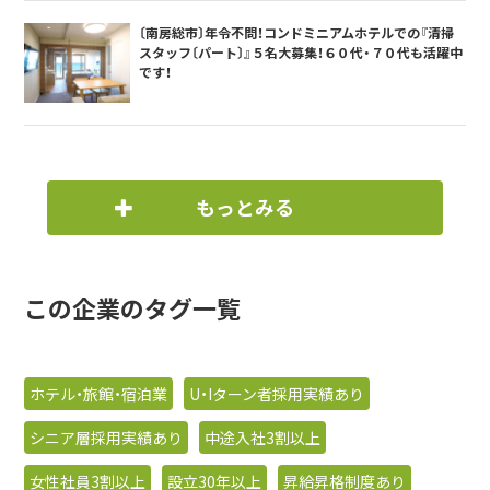
〔南房総市〕年令不問！コンドミニアムホテルでの『清掃
スタッフ〔パート〕』５名大募集！６０代・７０代も活躍中
です！
もっとみる
この企業のタグ一覧
ホテル・旅館・宿泊業
U・Iターン者採用実績あり
シニア層採用実績あり
中途入社3割以上
女性社員3割以上
設立30年以上
昇給昇格制度あり