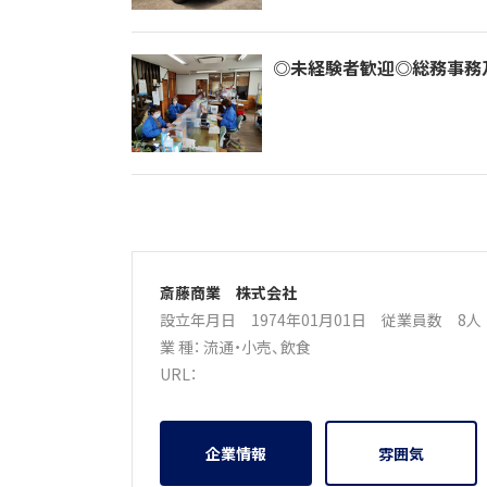
◎未経験者歓迎◎総務事務
斎藤商業 株式会社
設立年月日 1974年01月01日
従業員数 8
業 種：
流通・小売
、
飲食
URL：
企業情報
雰囲気