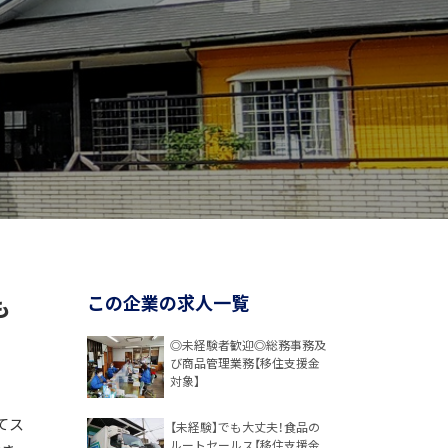
も
この企業の求人一覧
◎未経験者歓迎◎総務事務及
び商品管理業務【移住支援金
対象】
てス
【未経験】でも大丈夫！食品の
ルートセールス【移住支援金