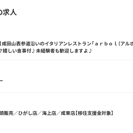
の求人
）】成田山表参道沿いのイタリアンレストラン「ａｒｂｏｌ（アル
か？嬉しい食事付♪未経験者も歓迎しますよ♪
ー
店頭販売／ひがし店／海上店／成東店【移住支援金対象】