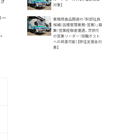
だき
対象】
メー
業務用食品関連の『幹部社員
候補（各種管理業務・営業）』募
。
集！営業経験者優遇。次世代
。
の営業リーダー・役職ポスト
への昇進可能！【移住支援金対
象】