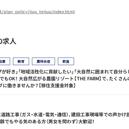
/plan_policy/ijuu_teijuu/index.html
の求人
泊業
教育
農林水産
飲食
プが好き」「地域活性化に貢献したい」「大自然に囲まれて自分ら
でもOK！ 大自然広がる農園リゾート【THE FARM】で、たくさん
ブに働きませんか？【移住支援金対象】
道路工事（ガス・水道・電気・通信）、建設工事現場等での声かけ
齢でもやる気のある方（男女を問わず）大歓迎！