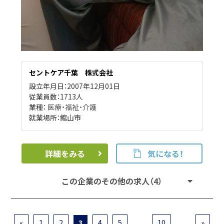
セントケア千葉 株式会社
設立年月日：2007年12月01日
従業員数：1713人
業種：
医療・福祉・介護
就業場所：館山市
詳細をみる
気になる！
この企業のその他の求人（4）
«
1
2
3
4
5
...
10
...
»