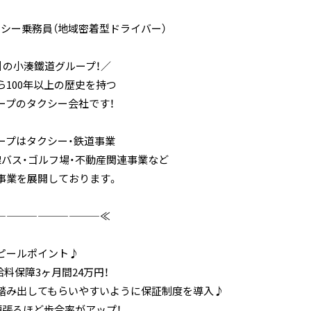
クシー乗務員（地域密着型ドライバー）
業】の小湊鐵道グループ！／
ら100年以上の歴史を持つ
ープのタクシー会社です！
ープはタクシー・鉄道事業
線バス・ゴルフ場・不動産関連事業など
事業を展開しております。
——————————≪
ピールポイント♪
 給料保障3ヶ月間24万円！
踏み出してもらいやすいように保証制度を導入♪
頑張るほど歩合率がアップ！