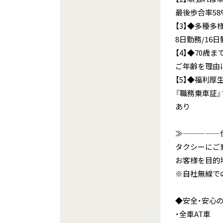
最後歩合率58
【3】◆多種多
8日勤務/16
【4】◆70歳ま
ご年齢を理由
【5】◆福利厚
『職務乗車証
あり
≫—————
タクシーにご
お客様を目的
※自社無線で
◆安全・安心
・全車AT車