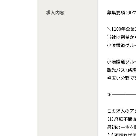
求人内容
募集要項：タ
＼【100年企
当社は創業か
小湊鐵道グル
小湊鐵道グル
観光バス・路
幅広い分野で
≫—————
この求人のア
【1】経験不問
最初の一歩を
【2】頑張れば