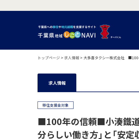
トップページ
>
求人情報
>
大多喜タクシー株式会社 ■10
求人情報
移住支援金対象
■100年の信頼■小湊鐵
分らしい働き方」と「安定