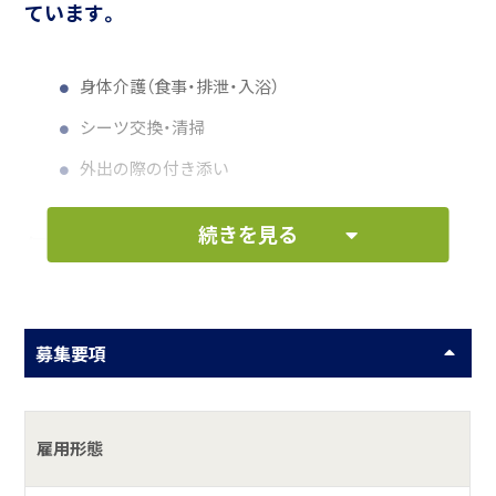
ています。
身体介護（食事・排泄・入浴）
シーツ交換・清掃
外出の際の付き添い
続きを見る
何をしている会社？
2006年に設立の会社。 小規模多機能型居宅介護を業務にし
ています。 従業員は30名、皆で意見を出し合い、より良い職
募集要項
場環境作りを行っております。
具体的には？
雇用形態
訪問看護での介護業務全般