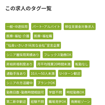
この求人のタグ一覧
一般・中途採用
パート・アルバイト
移住支援金対象求人
医療・福祉・介護
医療・福祉職
“社員いきいき!元気な会社”宣言企業
シニア層採用実績あり
フレックス勤務OK
昇給昇格制度あり
月平均残業20時間未満
転勤なし
通勤手当あり
10人〜50人未満
U・Iターン歓迎
シニアの方活躍中
ブランクOK
勤務日数・勤務時間相談可
学歴不問
時短勤務OK
第二新卒歓迎
経験不問
職場見学OK
南房総ゾーン