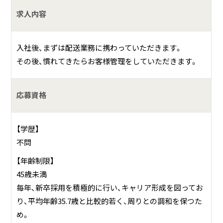
をしている会社です。
求人内容
具体的には？
入社後、まずは配送業務に携わっていただきます。
小さなボルトから、何億・何千万もする機械まで、取扱商品が
その後、慣れてきたらお客様管理をしていただきます。
数十万点に及ぶと言われるこの業界で、工場にあるもの全て
を取り扱っています。モノづくりの現場の縁の下の力持ちと
応募資格
して、現場の方と一緒に課題を解決したり、必要な商品を発
注したりしています。法人営業・ルートセールス・技術営業が
組み合わさった営業スタイルだと考えてください。メーカー
【学歴】
の営業とは違い、お客様の要望をしっかり伺い、それを実現
不問
させることが重要な仕事となってきます。それにより、提案
【年齢制限】
できる範囲が広く、商品の力だけではなく、“人間力”が必要
45歳未満
となってくるのがこの仕事の魅力であり、醍醐味でもありま
毎年、新卒採用を積極的に行い、キャリア形成を図ってお
す。
り、平均年齢35.7歳と比較的若く、周りとの調和を保つた
め。