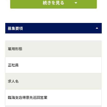
続きを見る
２．お客様のもとへ午前より出発
３．1日十数件廻り、帰社
４．翌日の準備を終え、帰宅
※配送には、小型トラック（普通自動車免許で運転可能）を使
募集要項
用します
お仕事の一例として、以下のような業務を想定し
雇用形態
ています。
正社員
お客様のところに伺って、商品を納品する作業
商品仕分け
求人名
何をしている会社？
臨海支店得意先巡回営業
工場をお客様として、工場に関わるお悩み事を解決する仕事