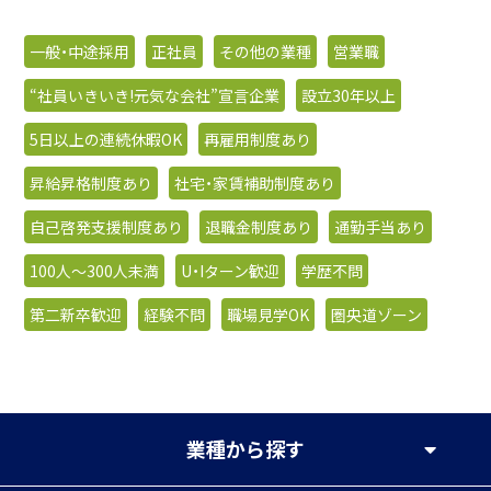
一般・中途採用
正社員
その他の業種
営業職
“社員いきいき!元気な会社”宣言企業
設立30年以上
5日以上の連続休暇OK
再雇用制度あり
昇給昇格制度あり
社宅・家賃補助制度あり
自己啓発支援制度あり
退職金制度あり
通勤手当あり
100人〜300人未満
U・Iターン歓迎
学歴不問
第二新卒歓迎
経験不問
職場見学OK
圏央道ゾーン
業種
から探す