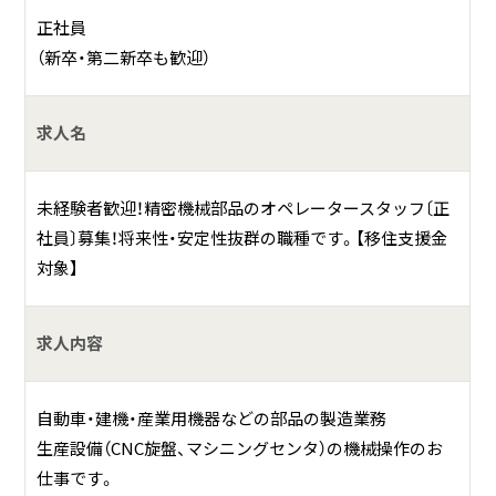
正社員
マシニングセンタ等を用いた金属加工の補助業務
（新卒・第二新卒も歓迎）
経験者は経験に応じた業務をお願いしていきます
求人名
何をしている会社？
未経験者歓迎！精密機械部品のオペレータースタッフ〔正
当社は昭和２２年に創業以来、各種金属部品の切削加工を行
社員〕募集！将来性・安定性抜群の職種です。【移住支援金
ってまいりました。
対象】
「ＩＳＯ９００１：２０１５」「ＩＳＯ１４００１：２０１５」
を取得し、品質面・環境面に対応した製品の作成を行なって
います。
求人内容
具体的には？
自動車・建機・産業用機器などの部品の製造業務
主に自動車関連の駆動系部品などの『精密切削加工』を行っ
生産設備（CNC旋盤、マシニングセンタ）の機械操作のお
ております。
仕事です。