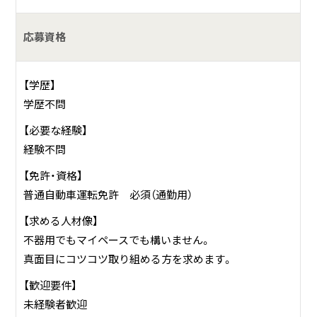
高精度、高品質、コスト競争など企業を取り巻く環境が厳し
くなる中で、「より効率的に生産性を上げるにはどうすれば
応募資格
よいか」をテーマとして社員一丸となって改善活動に取り組
んでおります。
【学歴】
学歴不問
【必要な経験】
経験不問
【免許・資格】
普通自動車運転免許 必須（通勤用）
【求める人材像】
不器用でもマイペースでも構いません。
真面目にコツコツ取り組める方を求めます。
【歓迎要件】
未経験者歓迎