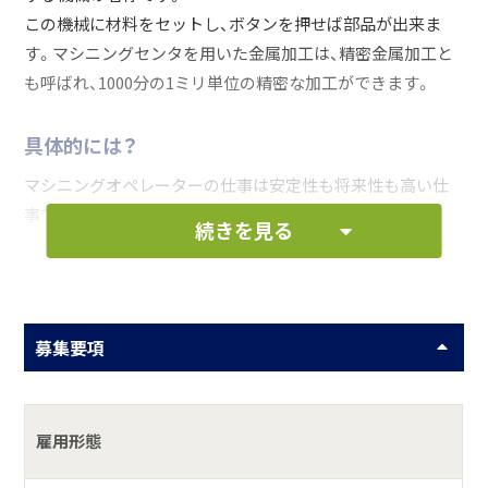
この機械に材料をセットし、ボタンを押せば部品が出来ま
す。マシニングセンタを用いた金属加工は、精密金属加工と
も呼ばれ、1000分の1ミリ単位の精密な加工ができます。
具体的には？
マシニングオペレーターの仕事は安定性も将来性も高い仕
事ですよ。
続きを見る
当社は優しい先輩スタッフが多く、海外からの研修生育成な
ど、知識・経験ゼロから育成していく環境が整っているので
未経験者も安心してきてください。
始めは単純な操作からはじめ、すぐに慣れていただけるよう
募集要項
サポートしていきます。
お仕事の一例として、以下のような業務を想定し
雇用形態
ています。