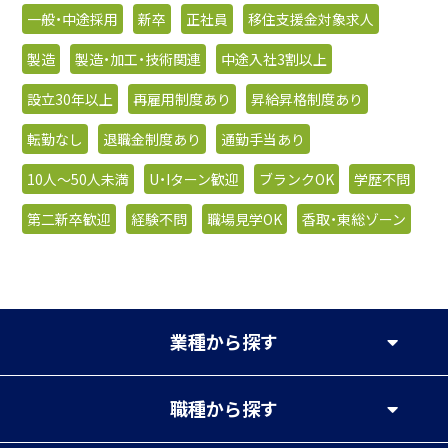
一般・中途採用
新卒
正社員
移住支援金対象求人
製造
製造・加工・技術関連
中途入社3割以上
設立30年以上
再雇用制度あり
昇給昇格制度あり
転勤なし
退職金制度あり
通勤手当あり
10人〜50人未満
U・Iターン歓迎
ブランクOK
学歴不問
第二新卒歓迎
経験不問
職場見学OK
香取・東総ゾーン
業種
から探す
職種
から探す